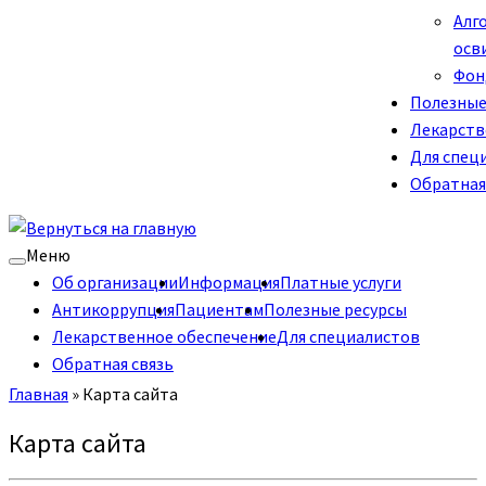
Алг
осв
Фон
Полезные
Лекарств
Для спец
Обратная
Меню
Об организации
Информация
Платные услуги
Антикоррупция
Пациентам
Полезные ресурсы
Лекарственное обеспечение
Для специалистов
Обратная связь
Главная
»
Карта сайта
Карта сайта